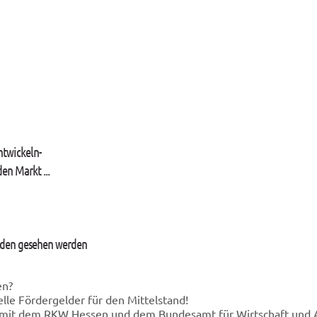
ntwickeln-
en Markt ...
unden gesehen werden
en?
lle Fördergelder für den Mittelstand!
 mit dem RKW Hessen und dem Bundesamt für Wirtschaft und A