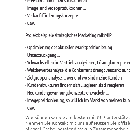
- PR-Maßnahmen neu strukturieren ...
- Image- und Videoproduktionen ...
- Verkaufsförderungskonzepte ...
- usw.
Projektbeispiele strategisches Marketing mit MIP
- Optimierung der aktuellen Marktpositionierung
- Umsatzrückgang ...
- Schwachstellen im Vertrieb analysieren, Lösungkonzepte e
- Wettbewerbsanalyse, die Konkurrenz drängt verstärkt auf d
- Zielgruppenanalyse, ... wer und wo sind meine Kunden
- Kundenstrukturen ändern sich ... agieren statt reagieren
- Neukundengewinnungskonzepte entwickeln ...
- Imagepositionierung, so will ich im Markt von meinen K
- usw.
Wie können wir Sie am besten mit MIP unterstütz
Nehmen Sie Kontakt mit uns auf Nutzen Sie offizie
Michael Grebe, beratend tätig in Zusammenarbeit