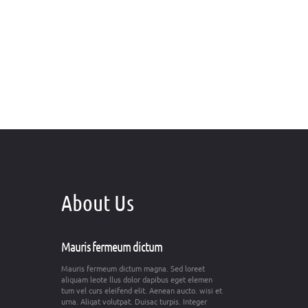
About Us
Mauris fermeum dictum
Mauris fermeum dictum magna. Sed loreet
aliquam leote llus dolor dapibus eget elemen
tum vel curs eleifend elit. Aenean aucto. wisi et
urna. Aliqat volutpat. Duisac turpis. Integer