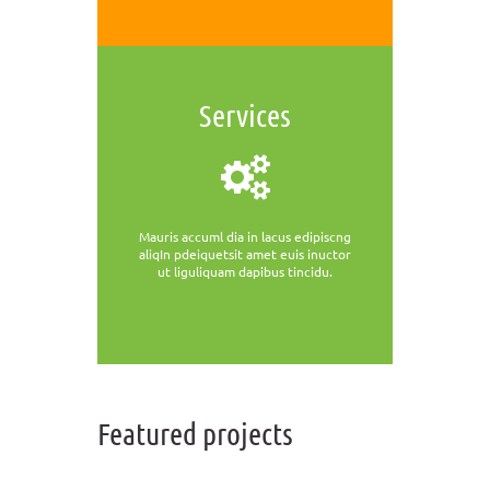
Services
Mauris accuml dia in lacus edipiscng
aliqIn pdeiquetsit amet euis inuctor
ut liguliquam dapibus tincidu.
Featured projects