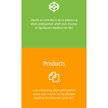
Mauris accuml dia in lacus edipiscng
aliqIn pdeiquetsit amet euis inuctor
ut liguliquam dapibus tincidu.
Products
Lcus edipiscng aliqIn pdeiquetsit
amet euis inuctor ut lig uliquam
dapibus tincidturent justo dol.